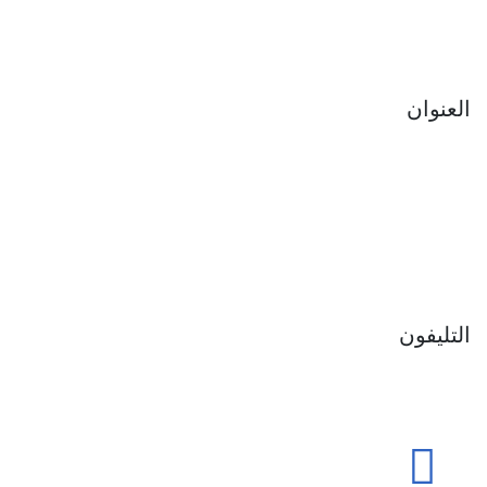
العنوان
المنطقة الصناعية, مدينة السلام , القاهرة , مصر.
التليفون
‎(+202) 44 604 103