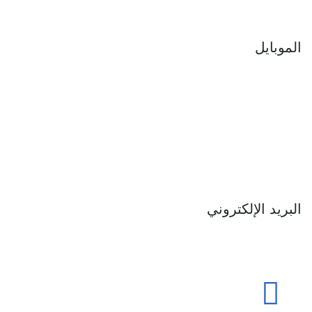
الموبايل
‎0100 077 3604
‎0150 198 0399
البريد الإلكتروني
sales@uccma.com
info@uccma.com