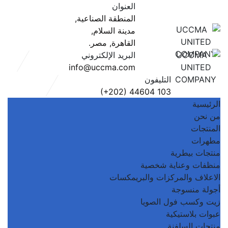
العنوان
المنطقة الصناعية,
مدينة السلام,
القاهرة, مصر.
البريد الإلكتروني
info@uccma.com
التليفون
‎ (+202) 44604 103
الرئيسية
من نحن
المنتجات
مطهرات
منتجات بيطرية
منظفات وعناية شخصية
الاعلاف والمركزات والبريمكسات
أجولة منسوجة
زيت وكسب فول الصويا
عبوات بلاستيكية
منتجات السلفنة