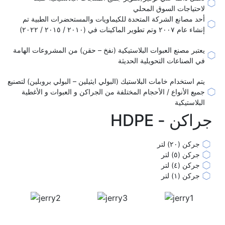
لاحتياجات السوق المحلي
أحد مصانع الشركة المتحدة للكيماويات والمستحضرات الطبية تم
إنشاء عام ٢٠٠٧ وتم تطوير الماكينات في (٢٠١٠ / ٢٠١٥ / ٢٠٢٢)
يعتبر مصنع العبوات البلاستيكية (نفخ – حقن) من المشروعات الهامة
في الصناعات التحويلية الحديثة
يتم استخدام خامات البلاستيك (البولي ايثيلين – البولي بروبلين) لتصنيع
جميع الأنواع / الأحجام المختلفة من الجراكن و العبوات و الأغطية
البلاستيكية
جراكن - HDPE
جركن (٢٠) لتر
جركن (٥) لتر
جركن (٤) لتر
جركن (١) لتر