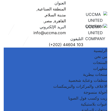
العنوان
المنطقة الصناعية,
مدينة السلام,
القاهرة, مصر.
البريد الإلكتروني
info@uccma.com
التليفون
‎ (+202) 44604 103
الرئيسية
من نحن
المنتجات
مطهرات
منتجات بيطرية
منظفات وعناية شخصية
الاعلاف والمركزات والبريمكسات
أجولة منسوجة
زيت وكسب فول الصويا
عبوات بلاستيكية
منتجات السلفنة