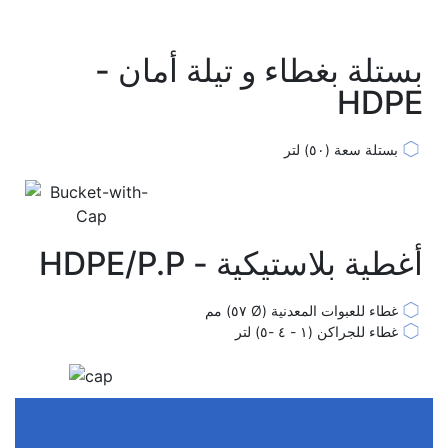
بستلة بغطاء و تيلة أمان -
HDPE
بستلة سعة (٥٠) لتر
أغطية بلاستيكية - HDPE/P.P
غطاء للعبوات المعدنية (Ø ٥٧) مم
غطاء للجراكن (١ - ٤ -٥) لتر